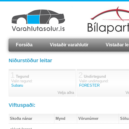
Forsíða
Vistaðir varahlutir
Vistaðar lei
Niðurstöður leitar
1
2
Tegund
Undirtegund
Valin tegund:
Valin undirtegund:
Subaru
FORESTER
Velja aðra
Ve
Viftuspaði:
Skoða nánar
Mynd
Vörunúmer
Sölu