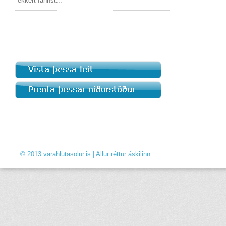
ekkert fannst...
© 2013 varahlutasolur.is | Allur réttur áskilinn