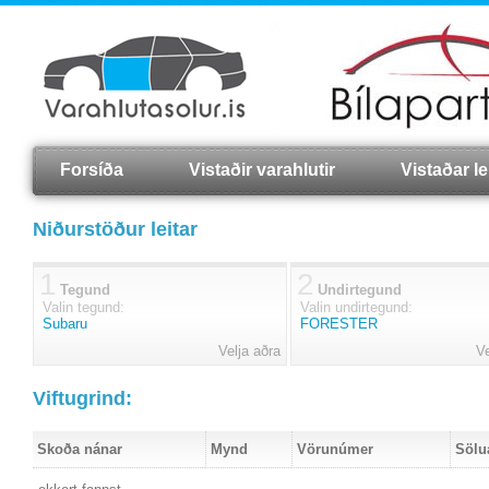
Forsíða
Vistaðir varahlutir
Vistaðar lei
Niðurstöður leitar
1
2
Tegund
Undirtegund
Valin tegund:
Valin undirtegund:
Subaru
FORESTER
Velja aðra
Ve
Viftugrind:
Skoða nánar
Mynd
Vörunúmer
Sölu