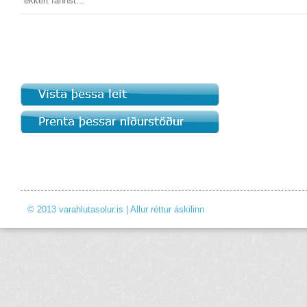
ekkert fannst...
© 2013 varahlutasolur.is | Allur réttur áskilinn